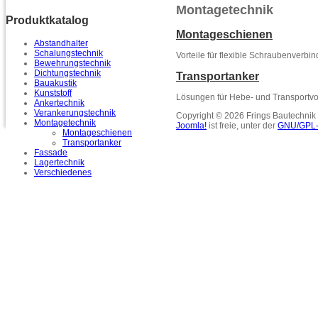
Montagetechnik
Produktkatalog
Montageschienen
Abstandhalter
Schalungstechnik
Vorteile für flexible Schraubenverb
Bewehrungstechnik
Dichtungstechnik
Transportanker
Bauakustik
Kunststoff
Lösungen für Hebe- und Transportvo
Ankertechnik
Verankerungstechnik
Copyright © 2026 Frings Bautechnik
Montagetechnik
Joomla!
ist freie, unter der
GNU/GPL-
Montageschienen
Transportanker
Fassade
Lagertechnik
Verschiedenes