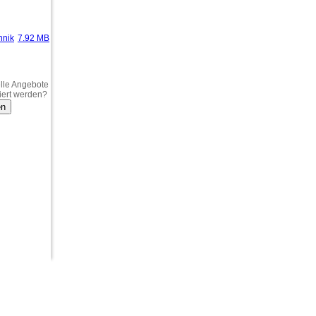
hnik
7.92 MB
lle Angebote
iert werden?
en