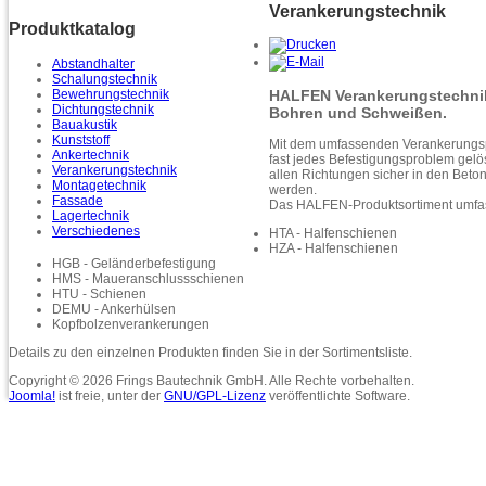
Verankerungstechnik
Produktkatalog
Abstandhalter
Schalungstechnik
HALFEN Verankerungstechnik i
Bewehrungstechnik
Dichtungstechnik
Bohren und Schweißen.
Bauakustik
Kunststoff
Mit dem umfassenden Verankerung
Ankertechnik
fast jedes Befestigungsproblem gelö
Verankerungstechnik
allen Richtungen sicher in den Beton
Montagetechnik
werden.
Fassade
Das HALFEN-Produktsortiment umfas
Lagertechnik
Verschiedenes
HTA - Halfenschienen
HZA - Halfenschienen
HGB - Geländerbefestigung
HMS - Maueranschlussschienen
HTU - Schienen
DEMU - Ankerhülsen
Kopfbolzenverankerungen
Details zu den einzelnen Produkten finden Sie in der Sortimentsliste.
Copyright © 2026 Frings Bautechnik GmbH. Alle Rechte vorbehalten.
Joomla!
ist freie, unter der
GNU/GPL-Lizenz
veröffentlichte Software.