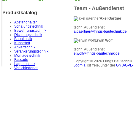
Team - Außendienst
Produktkatalog
Axel Gärtner
Abstandhalter
Schalungstechnik
techn. Außendienst
Bewehrungstechnik
a.gaertner@frings-bautechnik.de
Dichtungstechnik
Bauakustik
Erwin Wolf
Kunststoff
Ankertechnik
techn. Außendienst
Verankerungstechnik
e.wolf@frings-bautechnik.de
Montagetechnik
Fassade
Copyright © 2026 Frings Bautechnik
Lagertechnik
Joomla!
ist freie, unter der
GNU/GPL-
Verschiedenes