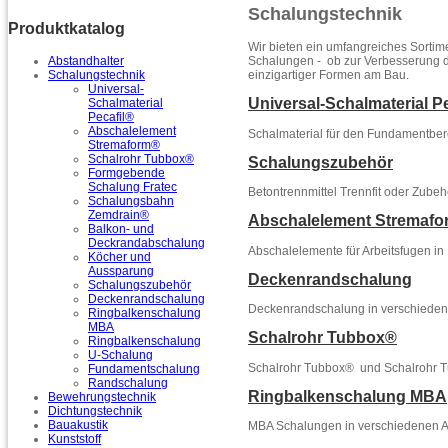
Schalungstechnik
Produktkatalog
Wir bieten ein umfangreiches Sortim
Schalungen - ob zur Verbesserung d
Abstandhalter
einzigartiger Formen am Bau.
Schalungstechnik
Universal-
Universal-Schalmaterial P
Schalmaterial
Pecafil®
Abschalelement
Schalmaterial für den Fundamentber
Stremaform®
Schalrohr Tubbox®
Schalungszubehör
Formgebende
Schalung Fratec
Betontrennmittel Trennfit oder Zubehö
Schalungsbahn
Zemdrain®
Abschalelement Stremaf
Balkon- und
Deckrandabschalung
Abschalelemente für Arbeitsfugen in
Köcher und
Aussparung
Deckenrandschalung
Schalungszubehör
Deckenrandschalung
Deckenrandschalung in verschieden
Ringbalkenschalung
MBA
Schalrohr Tubbox®
Ringbalkenschalung
U-Schalung
Schalrohr Tubbox® und Schalrohr Tu
Fundamentschalung
Randschalung
Ringbalkenschalung MBA
Bewehrungstechnik
Dichtungstechnik
Bauakustik
MBA Schalungen in verschiedenen A
Kunststoff